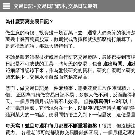
交易日記 - 交易日記範本, 交易日誌範例
為什麼要寫交易日記？
做生意的時候，投資幾十幾百萬下去，通常人們會算的很清楚。
著幾十幾百萬買股票，做期貨或選擇權就沒那麼精打細算了。因
是這樣想的話，那就大錯特錯了。
不論是跟老師學技術或是自行研究交易策略，最終都要到市場
日記是不可或缺的工具，將每天的交易，包含
進出時間
、
進
鉅細靡遺記錄下來，作為盤後研究的資料。研究什麼呢？研
越來越少，交易水平自然而然越來越高。
然而，做交易日記是一件麻煩事，需要花費非常多時間精力
惜。 正因為持續做交易日記不易，多數人做不到，反而顯得
天、一個月兩個月或許看不出效果。 但
持續寫個1～2年以上
並非毫無用處，它們混合在一起，以混沌型態等待著那個能夠
聽到某人的一句話，便瞬間頓悟進入到下一個層次，這便是
每天寫！並且每週和每月都要不斷重看復盤！
很煩，但沒辦
費力。 各種老師可能都說做交易賺錢多容易，一個月穩定獲利